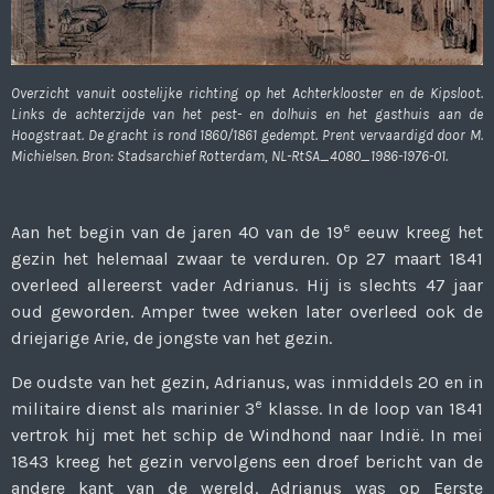
Overzicht vanuit oostelijke richting op het Achterklooster en de Kipsloot.
Links de achterzijde van het pest- en dolhuis en het gasthuis aan de
Hoogstraat. De gracht is rond 1860/1861 gedempt. Prent vervaardigd door M.
Michielsen. Bron: Stadsarchief Rotterdam, NL-RtSA_4080_1986-1976-01.
e
Aan het begin van de jaren 40 van de 19
eeuw kreeg het
gezin het helemaal zwaar te verduren. Op 27 maart 1841
overleed allereerst vader Adrianus. Hij is slechts 47 jaar
oud geworden. Amper twee weken later overleed ook de
driejarige Arie, de jongste van het gezin.
De oudste van het gezin, Adrianus, was inmiddels 20 en in
e
militaire dienst als marinier 3
klasse. In de loop van 1841
vertrok hij met het schip de Windhond naar Indië. In mei
1843 kreeg het gezin vervolgens een droef bericht van de
andere kant van de wereld. Adrianus was op Eerste