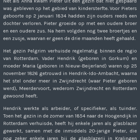
Net als Anna kwam Pieter uit een gezin dat niet gespaard
was gebleven op het gebied van kindersterfte. Voor Pieters
geboorte op 2 januari 1834 hadden zijn ouders reeds een
dochter verloren. Pieter groeide op met een oudere broer
en een oudere zus. Na hem volgden nog twee broertjes en
een zusje, waarvan er geen de drie maanden heeft gehaald.
Het gezin Pelgrim verhuisde regelmatig binnen de regio
van Rotterdam. Vader Hendrik (geboren in Gorkum) en
moeder Maria (geboren in Nieuw-Beijerland) waren op 25
november 1826 getrouwd in Hendrik-Ido-Ambacht, waarna
het stel onder meer in Zwijndrecht (waar Pieter geboren
werd), Meerdervoort, wederom Zwijndrecht en Rotterdam
gewoond heeft.
Hendrik werkte als arbeider, of specifieker, als tuinder.
Toen het gezin in de zomer van 1854 naar de Hoogendijk in
Rotterdam verhuisde, heeft hij enkele jaren als glasblazer
gewerkt, samen met de inmiddels 20-jarige Pieter, die
nog zeker enkele jaren bij de glasblazerij in Kralingen