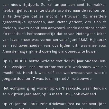
een nieuw tijdperk. Ze zal amper een cent te makken
hebben gehad, maar ze stapte pro deo naar de rechter om
af te dwingen dat ze mocht hertrouwen. Op meerdere
gerechtelijke oproepen, aan Pieter gericht, om zich te
melden, kwam nooit een antwoord. Mede daardoor achtte
de rechtbank het aannemelijk dat er van Pieter geen teken
van leven meer was vernomen vanaf juni 1862. Hij sprak
een rechtsvermoe­den van overlijden uit, waarmee voor
Anna de mo­gelijkheid open lag om op­nieuw te huwen.
Op 1 juni 1881 hertrouwde ze met de 8½ jaar oudere Hen­
drik Waaijers, een Rotter­dammer die werkzaam was als
machinist. Hendrik was zelf een weduwnaar, van wie de
jongste dochter 17 was, toen hij met Anna trouwde.
Het echtpaar ging wonen op de Slaakkade, waar Hendrik
zo’n vijftien jaar later, op 16 maart 1896, ook overleed.
Op 20 januari 1897, zo’n drie­kwart jaar na het overlijden