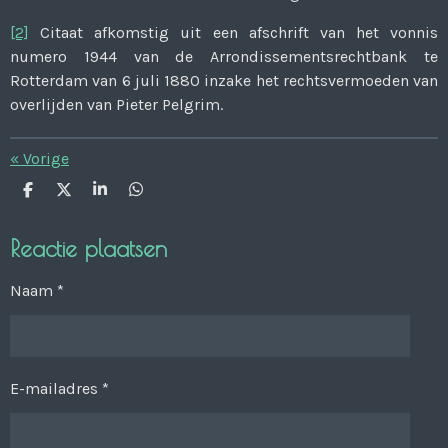
[2]
Citaat afkomstig uit een afschrift van het vonnis
numero 1944 van de Arrondissementsrechtbank te
Rotterdam van 6 juli 1880 inzake het rechtsvermoeden van
overlijden van Pieter Pelgrim.
«
Vorige
D
D
S
D
e
e
h
e
l
e
a
l
e
l
r
e
Reactie plaatsen
n
e
n
Naam *
E-mailadres *