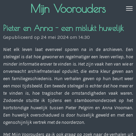
Mijn Voorouders
Ga
direct
naar
Pieter en Anna - een mislukt huwelijk
de
hoofdinhoud
Gepubliceerd op 24 mei 2024 om 14:30
Niet elk leven laat evenveel sporen na in de archieven. Een
stelregel is dat hoe gewoner en regelmatiger een leven verliep, hoe
minder informatie erover te vinden is. Het zijn vaak hen van wie er
onverwacht archiefmateriaal opduikt, die extra kleur geven aan
een familiegeschiedenis. Hun verhalen geven op hun beurt weer
een mooi tijdsbeeld. Een tweede stelregel is echter dat hoe meer er
te vinden is, hoe tragischer de omstandigheden vaak waren.
Zodoende stuitte ik tijdens een stamboomonderzoek op het
kortstondige huwelijk tussen Pieter Pelgrim en Anna Vrooman.
Een huwelijk overschaduwd is door huiselijk geweld en met een
ogenschijnlijk vertrek met de noorderzon.
Met Mijn Voorouders ga ik ook graag op zoek naar de verhalen uit