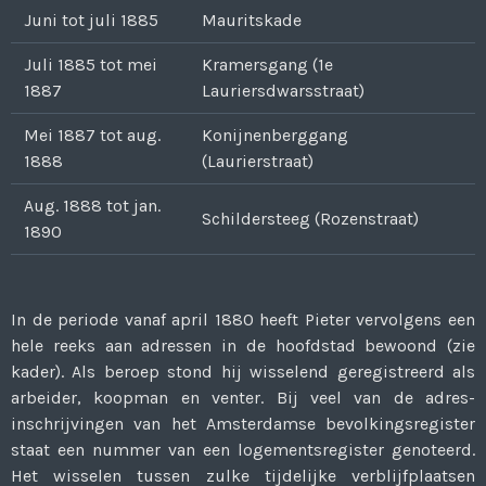
Juni tot juli 1885
Mauritskade
Juli 1885 tot mei
Kramersgang (1e
1887
Lauriersdwarsstraat)
Mei 1887 tot aug.
Konijnenberggang
1888
(Laurierstraat)
Aug. 1888 tot jan.
Schildersteeg (Rozenstraat)
1890
In de periode vanaf april 1880 heeft Pieter vervolgens een
hele reeks aan adressen in de hoofdstad bewoond (zie
kader). Als beroep stond hij wisselend geregi­streerd als
arbeider, koopman en venter. Bij veel van de adres­
inschrijvingen van het Amsterdamse bevol­kingsregister
staat een nummer van een logementsregister genoteerd.
Het wisselen tussen zulke tijdelijke verblijfplaatsen