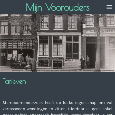
Mijn Voorouders
Ga
direct
naar
de
hoofdinhoud
Tarieven
Stamboomonderzoek heeft de leuke eigenschap om vol
verrassende wendingen te zitten. Hierdoor is geen enkel
genealogisch onderzoek hetzelfde, maar daardoor is het